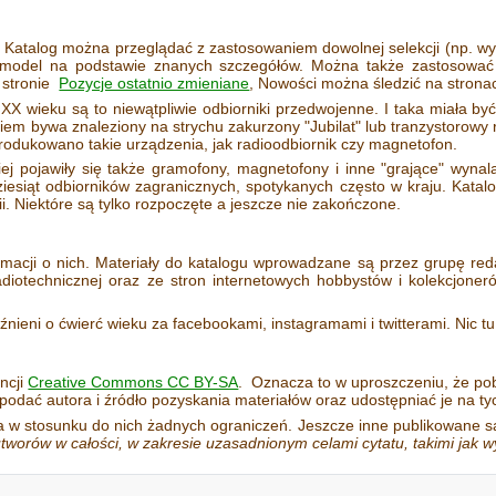
 Katalog można przeglądać z zastosowaniem dowolnej selekcji (np. wy
ć model na podstawie znanych szczegółów. Można także zastosować 
a stronie
Pozycje ostatnio zmieniane
, Nowości można śledzić na stron
 XX wieku są to niewątpliwie odbiorniki przedwojenne. I taka miała by
diem bywa znaleziony na strychu zakurzony "Jubilat" lub tranzystorowy
odukowano takie urządzenia, jak radioodbiornik czy magnetofon.
ej pojawiły się także gramofony, magnetofony i inne "grające" wynala
esiąt odbiorników zagranicznych, spotykanych często w kraju. Katalo
nii. Niektóre są tylko rozpoczęte a jeszcze nie zakończone.
ormacji o nich. Materiały do katalogu wprowadzane są przez grupę reda
adiotechnicznej oraz ze stron internetowych hobbystów i kolekcjone
źnieni o ćwierć wieku za facebookami, instagramami i twitterami. Nic tu 
ncji
Creative Commons CC BY-SA
. Oznacza to w uproszczeniu, że p
 podać autora i źródło pozyskania materiałów oraz udostępniać je na 
 w stosunku do nich żadnych ograniczeń. Jeszcze inne publikowane są
tworów w całości, w zakresie uzasadnionym celami cytatu, takimi jak w