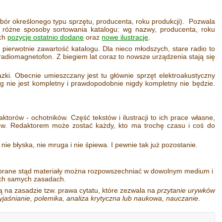
bór określonego typu sprzętu, producenta, roku produkcji). Pozwala
różne sposoby sortowania katalogu: wg nazwy, producenta, roku
ach
pozycje ostatnio dodane
oraz
nowe ilustracje
.
ć pierwotnie zawartość katalogu. Dla nieco młodszych, stare radio to
 radiomagnetofon. Z biegiem lat coraz to nowsze urządzenia stają się
zki. Obecnie umieszczany jest tu głównie sprzęt elektroakustyczny
g nie jest kompletny i prawdopodobnie nigdy kompletny nie będzie.
ktorów - ochotników. Część tekstów i ilustracji to ich prace własne,
rów. Redaktorem może zostać każdy, kto ma trochę czasu i coś do
nie błyska, nie mruga i nie śpiewa. I pewnie tak już pozostanie.
obrane stąd materiały można rozpowszechniać w dowolnym medium i
tych samych zasadach.
 na zasadzie tzw. prawa cytatu, które zezwala na
przytanie urywków
yjaśnianie, polemika, analiza krytyczna lub naukowa, nauczanie
.