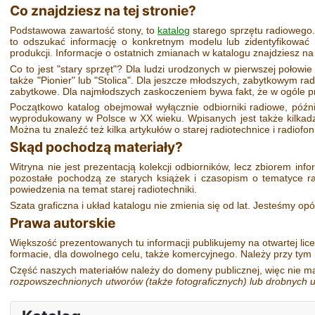
Co znajdziesz na tej stronie?
Podstawowa zawartość stony, to
katalog
starego sprzętu radiowego.
to odszukać informację o konkretnym modelu lub zidentyfikowa
produkcji. Informacje o ostatnich zmianach w katalogu znajdziesz n
Co to jest "stary sprzęt"? Dla ludzi urodzonych w pierwszej połowie
także "Pionier" lub "Stolica". Dla jeszcze młodszych, zabytkowym ra
zabytkowe. Dla najmłodszych zaskoczeniem bywa fakt, że w ogóle pr
Początkowo katalog obejmował wyłącznie odbiorniki radiowe, późni
wyprodukowany w Polsce w XX wieku. Wpisanych jest także kilkadzi
Można tu znaleźć też kilka artykułów o starej radiotechnice i radiofo
Skąd pochodzą materiały?
Witryna nie jest prezentacją kolekcji odbiorników, lecz zbiorem inf
pozostałe pochodzą ze starych książek i czasopism o tematyce r
powiedzenia na temat starej radiotechniki.
Szata graficzna i układ katalogu nie zmienia się od lat. Jesteśmy opó
Prawa autorskie
Większość prezentowanych tu informacji publikujemy na otwartej lice
formacie, dla dowolnego celu, także komercyjnego. Należy przy tym
Część naszych materiałów należy do domeny publicznej, więc nie ma
rozpowszechnionych utworów
(także fotograficznych)
lub drobnych u