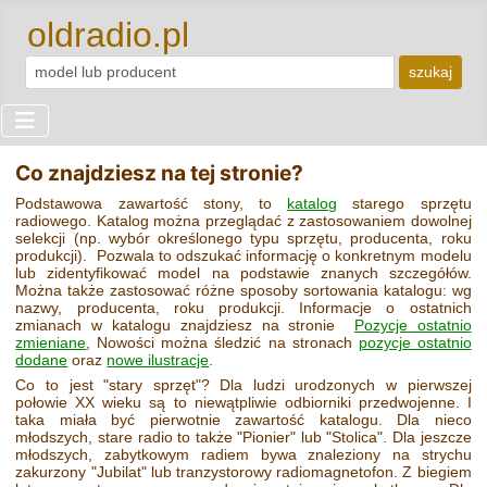
oldradio.pl
szukaj
Co znajdziesz na tej stronie?
Podstawowa zawartość stony, to
katalog
starego sprzętu
radiowego. Katalog można przeglądać z zastosowaniem dowolnej
selekcji (np. wybór określonego typu sprzętu, producenta, roku
produkcji). Pozwala to odszukać informację o konkretnym modelu
lub zidentyfikować model na podstawie znanych szczegółów.
Można także zastosować różne sposoby sortowania katalogu: wg
nazwy, producenta, roku produkcji. Informacje o ostatnich
zmianach w katalogu znajdziesz na stronie
Pozycje ostatnio
zmieniane
, Nowości można śledzić na stronach
pozycje ostatnio
dodane
oraz
nowe ilustracje
.
Co to jest "stary sprzęt"? Dla ludzi urodzonych w pierwszej
połowie XX wieku są to niewątpliwie odbiorniki przedwojenne. I
taka miała być pierwotnie zawartość katalogu. Dla nieco
młodszych, stare radio to także "Pionier" lub "Stolica". Dla jeszcze
młodszych, zabytkowym radiem bywa znaleziony na strychu
zakurzony "Jubilat" lub tranzystorowy radiomagnetofon. Z biegiem