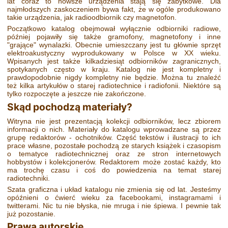
lat coraz to nowsze urządzenia stają się zabytkowe. Dla
najmłodszych zaskoczeniem bywa fakt, że w ogóle produkowano
takie urządzenia, jak radioodbiornik czy magnetofon.
Początkowo katalog obejmował wyłącznie odbiorniki radiowe,
później pojawiły się także gramofony, magnetofony i inne
"grające" wynalazki. Obecnie umieszczany jest tu głównie sprzęt
elektroakustyczny wyprodukowany w Polsce w XX wieku.
Wpisanych jest także kilkadziesiąt odbiorników zagranicznych,
spotykanych często w kraju. Katalog nie jest kompletny i
prawdopodobnie nigdy kompletny nie będzie. Można tu znaleźć
też kilka artykułów o starej radiotechnice i radiofonii. Niektóre są
tylko rozpoczęte a jeszcze nie zakończone.
Skąd pochodzą materiały?
Witryna nie jest prezentacją kolekcji odbiorników, lecz zbiorem
informacji o nich. Materiały do katalogu wprowadzane są przez
grupę redaktorów - ochotników. Część tekstów i ilustracji to ich
prace własne, pozostałe pochodzą ze starych książek i czasopism
o tematyce radiotechnicznej oraz ze stron internetowych
hobbystów i kolekcjonerów. Redaktorem może zostać każdy, kto
ma trochę czasu i coś do powiedzenia na temat starej
radiotechniki.
Szata graficzna i układ katalogu nie zmienia się od lat. Jesteśmy
opóźnieni o ćwierć wieku za facebookami, instagramami i
twitterami. Nic tu nie błyska, nie mruga i nie śpiewa. I pewnie tak
już pozostanie.
Prawa autorskie