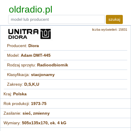
oldradio.pl
szukaj
liczba wyświetleń: 15831
Producent:
Diora
Model:
Adam DMT-445
Rodzaj sprzętu:
Radioodbiornik
Klasyfikacja:
stacjonarny
Zakresy:
D,S,K,U
Kraj:
Polska
Rok produkcji:
1973-75
Zasilanie:
sieć, zmienny
Wymiary:
505x135x170, ok. 4 kG