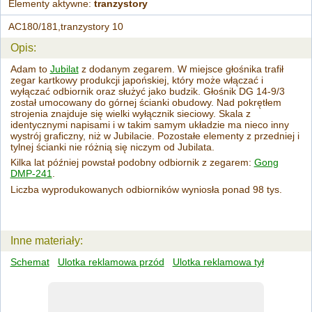
Elementy aktywne:
tranzystory
AC180/181,tranzystory 10
Opis:
Adam to
Jubilat
z dodanym zegarem. W miejsce głośnika trafił
zegar kartkowy produkcji japońskiej, który może włączać i
wyłączać odbiornik oraz służyć jako budzik. Głośnik DG 14-9/3
został umocowany do górnej ścianki obudowy. Nad pokrętłem
strojenia znajduje się wielki wyłącznik sieciowy. Skala z
identycznymi napisami i w takim samym układzie ma nieco inny
wystrój graficzny, niż w Jubilacie. Pozostałe elementy z przedniej i
tylnej ścianki nie różnią się niczym od Jubilata.
Kilka lat później powstał podobny odbiornik z zegarem:
Gong
DMP-241
.
Liczba wyprodukowanych odbiorników wyniosła ponad 98 tys.
Inne materiały:
Schemat
Ulotka reklamowa przód
Ulotka reklamowa tył