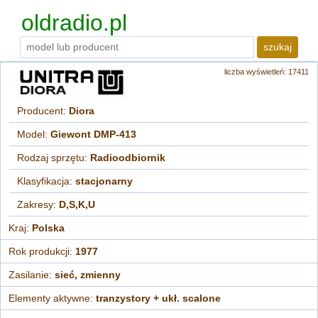
oldradio.pl
szukaj
liczba wyświetleń: 17411
Producent:
Diora
Model:
Giewont DMP-413
Rodzaj sprzętu:
Radioodbiornik
Klasyfikacja:
stacjonarny
Zakresy:
D,S,K,U
Kraj:
Polska
Rok produkcji:
1977
Zasilanie:
sieć, zmienny
Elementy aktywne:
tranzystory + ukł. scalone