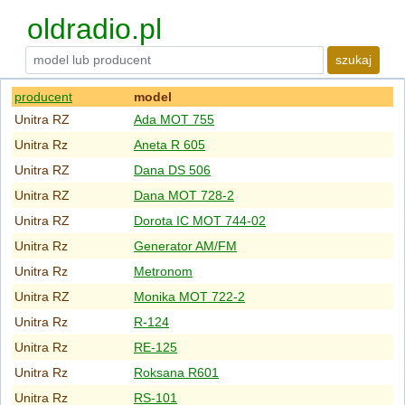
oldradio.pl
szukaj
producent
model
Unitra RZ
Ada MOT 755
Unitra Rz
Aneta R 605
Unitra RZ
Dana DS 506
Unitra RZ
Dana MOT 728-2
Unitra RZ
Dorota IC MOT 744-02
Unitra Rz
Generator AM/FM
Unitra Rz
Metronom
Unitra RZ
Monika MOT 722-2
Unitra Rz
R-124
Unitra Rz
RE-125
Unitra Rz
Roksana R601
Unitra Rz
RS-101