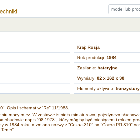
techniki
Kraj:
Rosja
Rok produkcji:
1984
Zasilanie:
bateryjne
Wymiary:
82 x 162 x 38
Elementy aktywne:
tranzystory
. Opis i schemat w "Re" 11/1988.
opniu mocy m.cz. W zestawie istniała miniaturowa, pojedyncza słuchaw
a obudowie napis "08 1978", który mógłby być miesiącem i rokiem pro
wany w 1984 roku, a zmiana nazwy z "Сокол-310" na "Сокол РП-310" nas
"Tento".