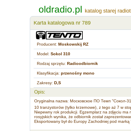
oldradio.pl
katalog starej radio
Karta katalogowa nr 789
Producent:
Moskowskij RZ
Model:
Sokol 310
Rodzaj sprzętu:
Radioodbiornik
Klasyfikacja:
przenośny mono
Zakresy:
D,S
Opis:
Oryginalna nazwa: Московское ПО Темп "Сокол-310"
10 tranzystorów (tylko krzemowe), z tego aż 7 w st
Niepewny rok produkcji. Egzemplarz na zdjęciu ma n
rosyjskich wynika, że odbiornik został zaprezento
Eksportowany był do Europy Zachodniej pod marką 