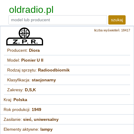
oldradio.pl
szukaj
liczba wyświetleń: 18417
Producent:
Diora
Model:
Pionier U II
Rodzaj sprzętu:
Radioodbiornik
Klasyfikacja:
stacjonarny
Zakresy:
D,S,K
Kraj:
Polska
Rok produkcji:
1949
Zasilanie:
sieć, uniwersalny
Elementy aktywne:
lampy