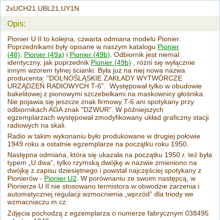
2xUCH21,UBL21,UY1N
Opis:
Pionier U II to kolejna, czwarta odmiana modelu Pionier.
Poprzednikami były opisane w naszym katalogu
Pionier
(48)
,
Pionier (49a)
i
Pionier (49b)
. Odbiornik jest niemal
identyczny, jak poprzednik
Pionier (49b)
, różni się wyłącznie
innym wzorem tylnej ścianki. Była już na niej nowa nazwa
producenta: "DOLNOŚLĄSKIE ZAKŁADY WYTWÓRCZE
URZĄDZEŃ RADIOWYCH T-6". Występował tylko w obudowie
bakelitowej z pionowymi szczebelkami na maskownicy głośnika.
Nie pojawia się jeszcze znak firmowy T-6 ani spotykany przy
odbiornikach AGA znak "DZWUR". W późniejszych
egzemplarzach występował zmodyfikowany układ graficzny stacji
radiowych na skali.
Radio w takim wykonaniu było produkowane w drugiej połowie
1949 roku a ostatnie egzemplarze na początku roku 1950.
Następna odmiana, która się ukazała na początku 1950 r. też była
typem „U dwa”, tylko rzymską dwójkę w nazwie zmieniono na
dwójkę z zapisu dziesiętnego i powstał najczęściej spotykany z
Pionierów -
Pionier U2
. W porównaniu ze swoim następcą, w
Pionierze U II nie stosowano termistora w obwodzie żarzenia i
automatycznej regulacji wzmocnienia „wprzód” dla triody we
wzmacniaczu m.cz.
Zdjęcia pochodzą z egzemplarza o numerze fabrycznym 038495