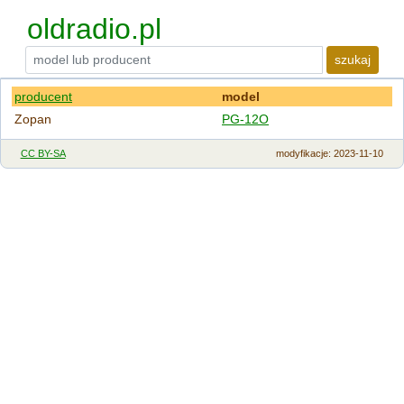
oldradio.pl
szukaj
producent
model
Zopan
PG-12O
CC BY-SA
modyfikacje
: 2023-11-10