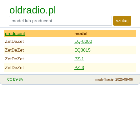
oldradio.pl
szukaj
producent
model
ZetDeZet
EQ-8000
ZetDeZet
EQ3015
ZetDeZet
PZ-1
ZetDeZet
PZ-3
CC BY-SA
modyfikacje
: 2025-09-06