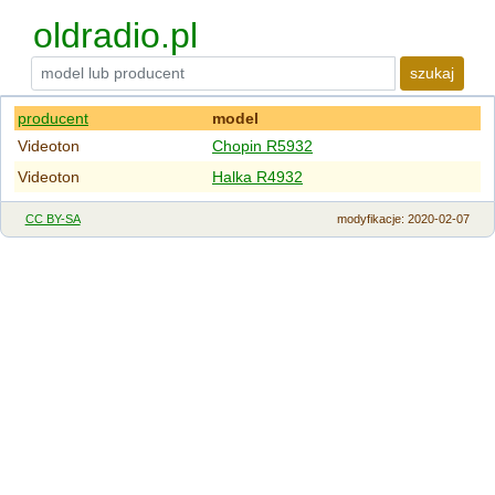
oldradio.pl
szukaj
producent
model
Videoton
Chopin R5932
Videoton
Halka R4932
CC BY-SA
modyfikacje
: 2020-02-07