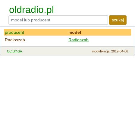
oldradio.pl
szukaj
producent
model
Radioszab
Radioszab
CC BY-SA
modyfikacje
: 2012-04-06