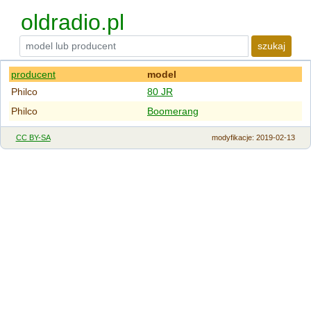
oldradio.pl
szukaj
producent
model
Philco
80 JR
Philco
Boomerang
CC BY-SA
modyfikacje
: 2019-02-13