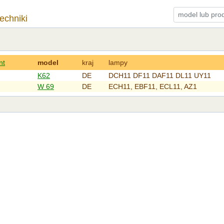
techniki
nt
model
kraj
lampy
K62
DE
DCH11 DF11 DAF11 DL11 UY11
W 69
DE
ECH11, EBF11, ECL11, AZ1