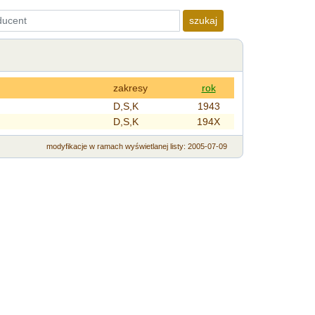
szukaj
zakresy
rok
D,S,K
1943
D,S,K
194X
modyfikacje
w ramach wyświetlanej listy
: 2005-07-09