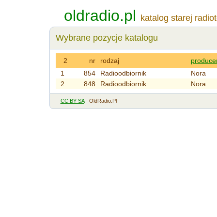
oldradio.pl
katalog starej radio
Wybrane pozycje katalogu
2
nr
rodzaj
produce
1
854
Radioodbiornik
Nora
2
848
Radioodbiornik
Nora
CC BY-SA
- OldRadio.Pl