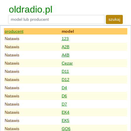
oldradio.pl
szukaj
producent
model
Natawis
123
Natawis
A2B
Natawis
A4B
Natawis
Cezar
Natawis
D11
Natawis
D12
Natawis
D4
Natawis
D6
Natawis
D7
Natawis
EK4
Natawis
EK5
Natawis
GO6