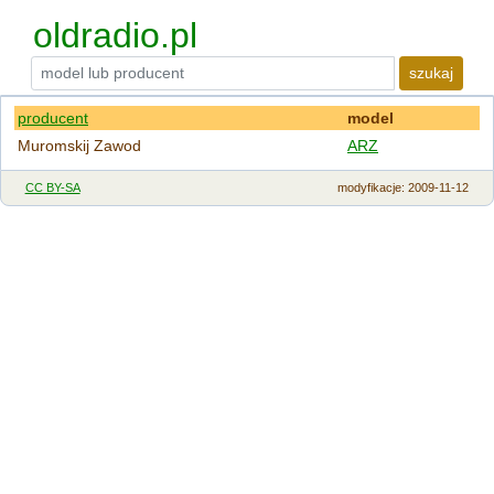
oldradio.pl
szukaj
producent
model
Muromskij Zawod
ARZ
CC BY-SA
modyfikacje
: 2009-11-12