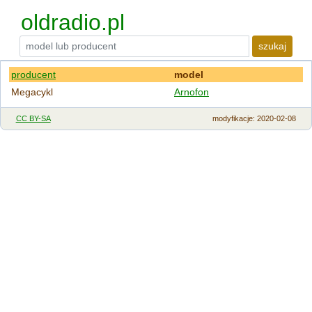
oldradio.pl
szukaj
producent
model
Megacykl
Arnofon
CC BY-SA
modyfikacje
: 2020-02-08