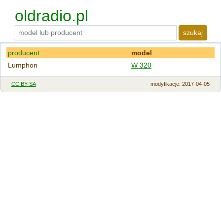
oldradio.pl
szukaj
producent
model
Lumphon
W 320
CC BY-SA
modyfikacje
: 2017-04-05