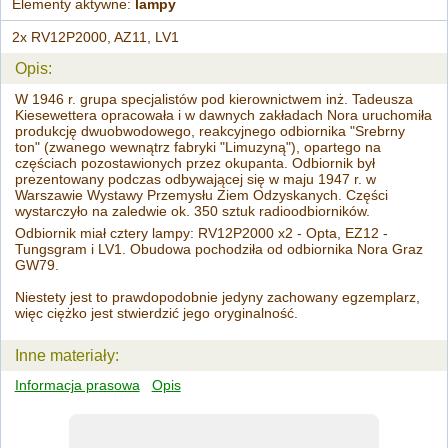
Elementy aktywne:
lampy
2x RV12P2000, AZ11, LV1
Opis:
W 1946 r. grupa specjalistów pod kierownictwem inż. Tadeusza
Kiesewettera opracowała i w dawnych zakładach Nora uruchomiła
produkcję dwuobwodowego, reakcyjnego odbiornika "Srebrny
ton" (zwanego wewnątrz fabryki "Limuzyną"), opartego na
częściach pozostawionych przez okupanta. Odbiornik był
prezentowany podczas odbywającej się w maju 1947 r. w
Warszawie Wystawy Przemysłu Ziem Odzyskanych. Części
wystarczyło na zaledwie ok. 350 sztuk radioodbiorników.
Odbiornik miał cztery lampy: RV12P2000 x2 - Opta, EZ12 -
Tungsgram i LV1. Obudowa pochodziła od odbiornika Nora Graz
GW79.
Niestety jest to prawdopodobnie jedyny zachowany egzemplarz,
więc ciężko jest stwierdzić jego oryginalność.
Inne materiały:
Informacja prasowa
Opis