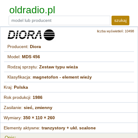
oldradio.pl
szukaj
liczba wyświetleń: 10498
Producent:
Diora
Model:
MDS 456
Rodzaj sprzętu:
Zestaw typu wieża
Klasyfikacja:
magnetofon - element wieży
Kraj:
Polska
Rok produkcji:
1986
Zasilanie:
sieć, zmienny
Wymiary:
350 × 110 × 260
Elementy aktywne:
tranzystory + ukł. scalone
Opis: