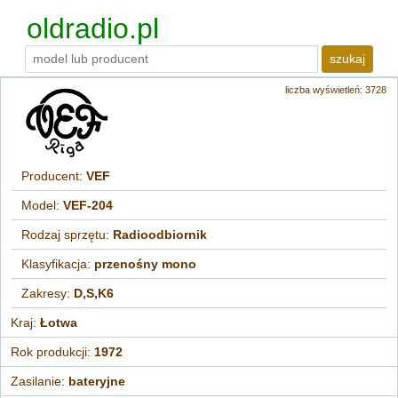
oldradio.pl
szukaj
liczba wyświetleń: 3728
Producent:
VEF
Model:
VEF-204
Rodzaj sprzętu:
Radioodbiornik
Klasyfikacja:
przenośny mono
Zakresy:
D,S,K6
Kraj:
Łotwa
Rok produkcji:
1972
Zasilanie:
bateryjne