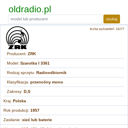
oldradio.pl
szukaj
liczba wyświetleń: 16277
Producent:
ZRK
Model:
Szarotka I 3361
Rodzaj sprzętu:
Radioodbiornik
Klasyfikacja:
przenośny mono
Zakresy:
D,S
Kraj:
Polska
Rok produkcji:
1957
Zasilanie:
sieć lub baterie