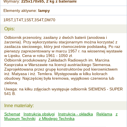
Wymiary:
225x170x65, 2 kg z bateriami
Elementy aktywne:
lampy
1R5T,1T4T,1S5T,3S4T,DM70
Opis:
Odbiornik przenośny, zasilany z dwóch baterii (anodowa i
żarzenia). Przy wykorzystaniu stacjonarnym można korzystać z
zasilacza sieciowego, który jest równocześnie podstawką. Po raz
pierwszy zaprezentowany w marcu 1957 r. na wiosennej wystawie
w Lipsku. Cena w roku 1961 - 1050 zł.
Odbiornik produkowany Zakładach Radiowych im. Marcina
Kasprzaka w Warszawie na licencji austriackiego Siemensa.
Zaprojektowana przez grupę konstruktorów pod kierownictwem
inż. Matyasa i inż. Temlera. Występowała w kilku kolorach
obudowy. Najczęściej była kremowa, wyjątkowo czerwona lub
zielona.
Uwaga: na kilku zdjęciach występuje odbiornik SIEMENS - SUPER
541 B.
Inne materiały:
Schemat
Instrukcja obsługi
Instrukcja - okładka
Reklama
z
Muzeum Techniki
z Młodego Technika