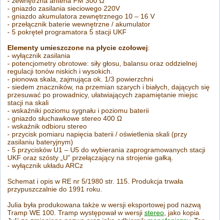
- zewnętrzna antena FM 300 Ω
- gniazdo zasilania sieciowego 220V
- gniazdo akumulatora zewnętrznego 10 – 16 V
- przełącznik baterie wewnętrzne / akumulator
- 5 pokręteł programatora 5 stacji UKF
Elementy umieszczone na płycie czołowej
:
- wyłącznik zasilania
- potencjometry obrotowe: siły głosu, balansu oraz oddzielnej
regulacji tonów niskich i wysokich.
- pionowa skala, zajmująca ok. 1/3 powierzchni
- siedem znaczników, na przemian szarych i białych, dających się
przesuwać po prowadnicy, ułatwiających zapamiętanie miejsc
stacji na skali
- wskaźniki poziomu sygnału i poziomu baterii
- gniazdo słuchawkowe stereo 400 Ω
- wskaźnik odbioru stereo
- przycisk pomiaru napięcia baterii / oświetlenia skali (przy
zasilaniu bateryjnym)
- 5 przycisków U1 – U5 do wybierania zaprogramowanych stacji
UKF oraz szósty „U” przełączający na strojenie gałką.
- wyłącznik układu ARCz
Schemat i opis w RE nr 5/1980 str. 115. Produkcja trwała
przypuszczalnie do 1991 roku.
Julia była produkowana także w wersji eksportowej pod nazwą
Tramp WE 100. Tramp występował w wersji
stereo
, jako kopia