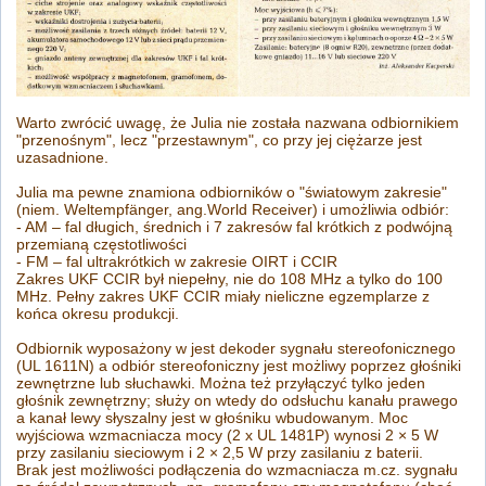
Warto zwrócić uwagę, że Julia nie została nazwana odbiornikiem
"przenośnym", lecz "przestawnym", co przy jej ciężarze jest
uzasadnione.
Julia ma pewne znamiona odbiorników o "światowym zakresie"
(niem. Weltempfänger, ang.World Receiver) i umożliwia odbiór:
- AM – fal długich, średnich i 7 zakresów fal krótkich z podwójną
przemianą częstotliwości
- FM – fal ultrakrótkich w zakresie OIRT i CCIR
Zakres UKF CCIR był niepełny, nie do 108 MHz a tylko do 100
MHz. Pełny zakres UKF CCIR miały nieliczne egzemplarze z
końca okresu produkcji.
Odbiornik wyposażony w jest dekoder sygnału stereofonicznego
(UL 1611N) a odbiór stereofoniczny jest możliwy poprzez głośniki
zewnętrzne lub słuchawki. Można też przyłączyć tylko jeden
głośnik zewnętrzny; służy on wtedy do odsłuchu kanału prawego
a kanał lewy słyszalny jest w głośniku wbudowanym. Moc
wyjściowa wzmacniacza mocy (2 x UL 1481P) wynosi 2 × 5 W
przy zasilaniu sieciowym i 2 × 2,5 W przy zasilaniu z baterii.
Brak jest możliwości podłączenia do wzmacniacza m.cz. sygnału