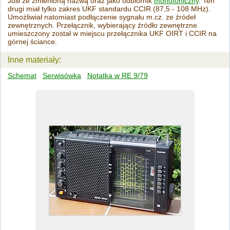
Julii ze zmienioną nazwą oraz jako odbiornik
monofoniczny
. Ten
drugi miał tylko zakres UKF standardu CCIR (87,5 - 108 MHz).
Umożliwiał natomiast podłączenie sygnału m.cz. ze źródeł
zewnętrznych. Przełącznik, wybierający źródło zewnętrzne
umieszczony został w miejscu przełącznika UKF OIRT i CCIR na
górnej ściance.
Inne materiały:
Schemat
Serwisówka
Notatka w RE 9/79