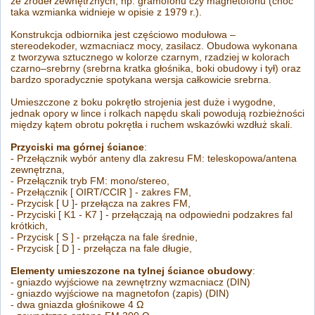
ze źródeł zewnętrznych, np. gramofonu czy magnetofonu (choć
taka wzmianka widnieje w opisie z 1979 r.).
Konstrukcja odbiornika jest częściowo modułowa –
stereodekoder, wzmacniacz mocy, zasilacz. Obudowa wykonana
z tworzywa sztucznego w kolorze czarnym, rzadziej w kolorach
czarno–srebrny (srebrna kratka głośnika, boki obudowy i tył) oraz
bardzo sporadycznie spotykana wersja całkowicie srebrna.
Umieszczone z boku pokrętło strojenia jest duże i wygodne,
jednak opory w lince i rolkach napędu skali powodują rozbieżności
między kątem obrotu pokrętła i ruchem wskazówki wzdłuż skali.
Przyciski ma górnej ściance
:
- Przełącznik wybór anteny dla zakresu FM: teleskopowa/antena
zewnętrzna,
- Przełącznik tryb FM: mono/stereo,
- Przełącznik [ OIRT/CCIR ] - zakres FM,
- Przycisk [ U ]- przełącza na zakres FM,
- Przyciski [ K1 - K7 ] - przełączają na odpowiedni podzakres fal
krótkich,
- Przycisk [ S ] - przełącza na fale średnie,
- Przycisk [ D ] - przełącza na fale długie,
Elementy umieszczone na tylnej ściance obudowy
:
- gniazdo wyjściowe na zewnętrzny wzmacniacz (DIN)
- gniazdo wyjściowe na magnetofon (zapis) (DIN)
- dwa gniazda głośnikowe 4 Ω