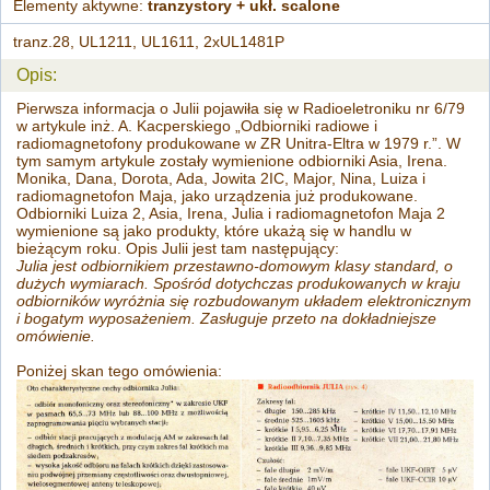
Elementy aktywne:
tranzystory + ukł. scalone
tranz.28, UL1211, UL1611, 2xUL1481P
Opis:
Pierwsza informacja o Julii pojawiła się w Radioeletroniku nr 6/79
w artykule inż. A. Kacperskiego „Odbiorniki radiowe i
radiomagnetofony produkowane w ZR Unitra-Eltra w 1979 r.”. W
tym samym artykule zostały wymienione odbiorniki Asia, Irena.
Monika, Dana, Dorota, Ada, Jowita 2IC, Major, Nina, Luiza i
radiomagnetofon Maja, jako urządzenia już produkowane.
Odbiorniki Luiza 2, Asia, Irena, Julia i radiomagnetofon Maja 2
wymienione są jako produkty, które ukażą się w handlu w
bieżącym roku. Opis Julii jest tam następujący:
Julia jest odbiornikiem przestawno-domowym klasy standard, o
dużych wymiarach. Spośród dotychczas produkowanych w kraju
odbiorników wyróżnia się rozbudowanym układem elektronicznym
i bogatym wyposażeniem. Zasługuje przeto na dokładniejsze
omówienie.
Poniżej skan tego omówienia: