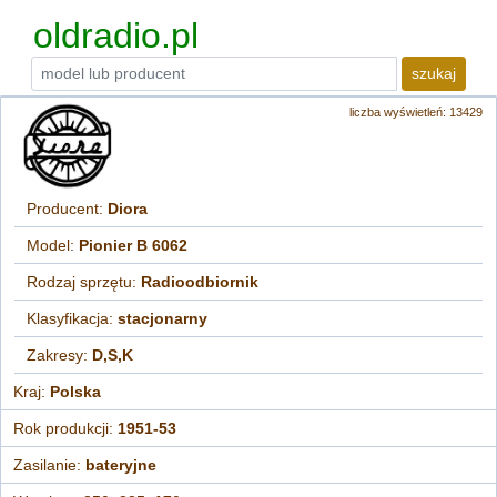
oldradio.pl
szukaj
liczba wyświetleń: 13429
Producent:
Diora
Model:
Pionier B 6062
Rodzaj sprzętu:
Radioodbiornik
Klasyfikacja:
stacjonarny
Zakresy:
D,S,K
Kraj:
Polska
Rok produkcji:
1951-53
Zasilanie:
bateryjne