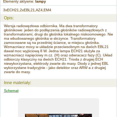
Elementy aktywne:
lampy
3xECH21,2xEBL21,AZ4,EM4
Opis:
Wersja radiowęzłowa odbiornika. Ma dwa transformatory
głośnikowe: jeden do podłączenia głośników radiowęzłowych z
transformatorami, drugi do głośnika lokalnego niskoomowego. Nie
ma wbudowanego głośnika w skrzynce. Transformatory
zamocowane są na przedniej ściance, w miejscu głośnika.
Wzmacniacz mocy w układzie przeciwsobnym na dwóch EBL21
dawał moc wyjściową 8 W. Jedna lampa ECH21 służyła za
wzmacniacz napięciowy m.cz. (H) oraz odwracacz fazy (C). Układ
odbiorczy klasyczny na dwóch ECH21. Trioda z drugiej ECH
niewykorzystana, elektrody zwarte do masy. Diody z jednej EBL
wykorzystane tradycyjnie - jako detektor oraz ARW a z drugiej
zwarte do masy.
Inne materiały:
Schemat