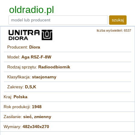
oldradio.pl
szukaj
liczba wyświetleń: 6537
Producent:
Diora
Model:
Aga RSZ-F-8W
Rodzaj sprzętu:
Radioodbiornik
Klasyfikacja:
stacjonarny
Zakresy:
D,S,K
Kraj:
Polska
Rok produkcji:
1948
Zasilanie:
sieć, zmienny
Wymiary:
482x340x270