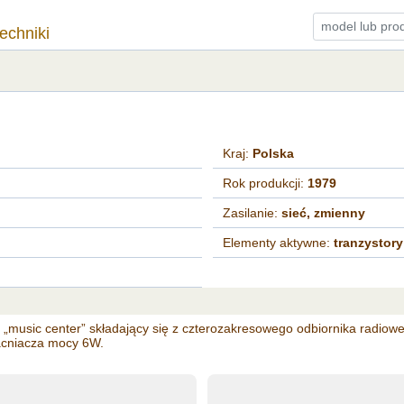
techniki
Kraj:
Polska
Rok produkcji:
1979
Zasilanie:
sieć, zmienny
Elementy aktywne:
tranzystory
 „music center” składający się z czterozakresowego odbiornika radiow
acniacza mocy 6W.