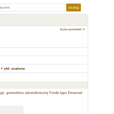
szukaj
liczba wyświetleń: 0
 + ukł. scalone
ego, gramofonu stereofoniczny Foniki typu Emanuel