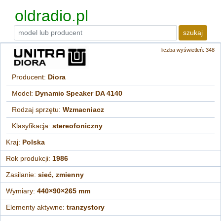
oldradio.pl
szukaj
liczba wyświetleń: 348
Producent:
Diora
Model:
Dynamic Speaker DA 4140
Rodzaj sprzętu:
Wzmacniacz
Klasyfikacja:
stereofoniczny
Kraj:
Polska
Rok produkcji:
1986
Zasilanie:
sieć, zmienny
Wymiary:
440×90×265 mm
Elementy aktywne:
tranzystory