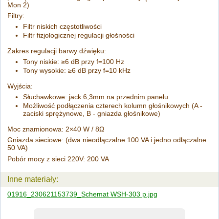
Mon 2)
Filtry:
Filtr niskich częstotliwości
Filtr fizjologicznej regulacji głośności
Zakres regulacji barwy dźwięku:
Tony niskie: ≥6 dB przy f=100 Hz
Tony wysokie: ≥6 dB przy f=10 kHz
Wyjścia:
Słuchawkowe: jack 6,3mm na przednim panelu
Możliwość podłączenia czterech kolumn głośnikowych (A -
zaciski sprężynowe, B - gniazda głośnikowe)
Moc znamionowa: 2×40 W / 8Ω
Gniazda sieciowe: (dwa nieodłączalne 100 VA i jedno odłączalne
50 VA)
Pobór mocy z sieci 220V: 200 VA
Inne materiały:
01916_230621153739_Schemat WSH-303 p.jpg