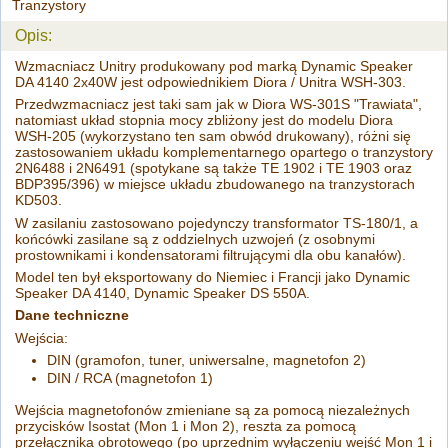
Tranzystory
Opis:
Wzmacniacz Unitry produkowany pod marką Dynamic Speaker
DA 4140 2x40W jest odpowiednikiem Diora / Unitra WSH-303.
Przedwzmacniacz jest taki sam jak w Diora WS-301S "Trawiata",
natomiast układ stopnia mocy zbliżony jest do modelu Diora
WSH-205 (wykorzystano ten sam obwód drukowany), różni się
zastosowaniem układu komplementarnego opartego o tranzystory
2N6488 i 2N6491 (spotykane są także TE 1902 i TE 1903 oraz
BDP395/396) w miejsce układu zbudowanego na tranzystorach
KD503.
W zasilaniu zastosowano pojedynczy transformator TS-180/1, a
końcówki zasilane są z oddzielnych uzwojeń (z osobnymi
prostownikami i kondensatorami filtrującymi dla obu kanałów).
Model ten był eksportowany do Niemiec i Francji jako Dynamic
Speaker DA 4140, Dynamic Speaker DS 550A.
Dane techniczne
Wejścia:
DIN (gramofon, tuner, uniwersalne, magnetofon 2)
DIN / RCA (magnetofon 1)
Wejścia magnetofonów zmieniane są za pomocą niezależnych
przycisków Isostat (Mon 1 i Mon 2), reszta za pomocą
przełącznika obrotowego (po uprzednim wyłączeniu wejść Mon 1 i