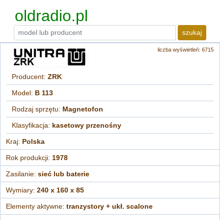
oldradio.pl
szukaj
liczba wyświetleń: 6715
Producent:
ZRK
Model:
B 113
Rodzaj sprzętu:
Magnetofon
Klasyfikacja:
kasetowy przenośny
Kraj:
Polska
Rok produkcji:
1978
Zasilanie:
sieć lub baterie
Wymiary:
240 x 160 x 85
Elementy aktywne:
tranzystory + ukł. scalone