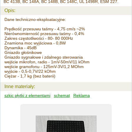
BC 413B, BC 148A, BC 148B, BC 148C, UL 1498R, ESM 227.
Opis:
Dane techniczno-eksploatacyjne:
Prędkość przesuwu taśmy - 4,75 cm/s ~2%
Nierównomierność przesuwu taśmy - 0,4%
Zakres częstotliwości - 80- 80 000Hz
Znamiona moc wyjściowa - 0,8W
Dynamika - 45dB
Gniazdo głośnikowe
Gniazdo sygnałowe i zdalnego sterowania
wejście mikrofon, radio - 1mV-50mV/11 kOhm
wejście gramofonu - 125mV-3V/1,2 MOhm
wyjście - 0,5-0,7V/22 kOhm
Ciężar - 1,7 kg (bez baterii)
Inne materiały:
szkic płytki z elementami
schemat
Reklama