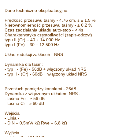
Dane techniczno-eksploatacyjne:
Prędkość przesuwu taśmy - 4,76 cm. s ± 1,5 %
Nierównomierność przesuwu taśmy - ± 0,2 %
Czas zadziałania układu auto-stop - < 4s
Charakterystyka częstotliwości (zapis-odczyt)
typu II (Cr) – 40 ÷ 14 000 Hz
typu I (Fe) – 30 ÷ 12 500 Hz
Układ redukcji zakłóceń - NRS
Dynamika dla taśm:
- typ I - (Fe) - 56dB + włączony układ NRS
- typ II - (Cr) - 60dB + włączony układ NRS
Przesłuch pomiędzy kanałami - 26dB
Dynamika z włączonym układem NRS -
- taśma Fe - ≥ 56 dB
- taśma Cr - ≥ 60 dB
Wejścia
- Linia -
- DIN – 0,5mV/ kΩ Rwe – 6,8 kΩ
Wyjścia