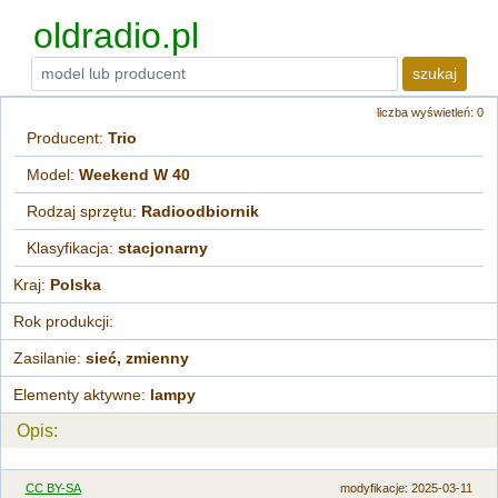
oldradio.pl
szukaj
liczba wyświetleń: 0
Producent:
Trio
Model:
Weekend W 40
Rodzaj sprzętu:
Radioodbiornik
Klasyfikacja:
stacjonarny
Kraj:
Polska
Rok produkcji:
Zasilanie:
sieć, zmienny
Elementy aktywne:
lampy
Opis:
CC BY-SA
modyfikacje
: 2025-03-11