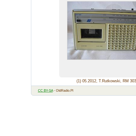
(1) 05.2012, T.Rutkowski, RM 30
CC BY-SA
- OldRadio.Pl