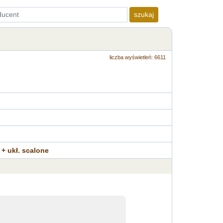
szukaj
liczba wyświetleń: 6611
 + ukł. scalone