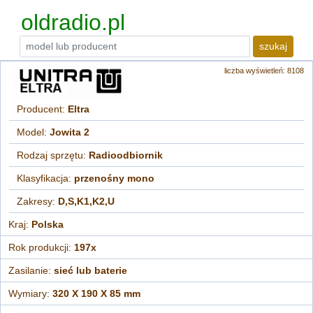
oldradio.pl
szukaj
liczba wyświetleń: 8108
Producent:
Eltra
Model:
Jowita 2
Rodzaj sprzętu:
Radioodbiornik
Klasyfikacja:
przenośny mono
Zakresy:
D,S,K1,K2,U
Kraj:
Polska
Rok produkcji:
197x
Zasilanie:
sieć lub baterie
Wymiary:
320 X 190 X 85 mm