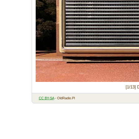
[1/13] 
CC BY-SA
- OldRadio.Pl