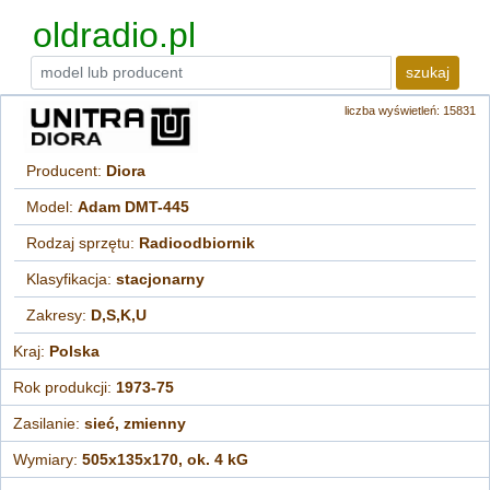
oldradio.pl
szukaj
liczba wyświetleń: 15831
Producent:
Diora
Model:
Adam DMT-445
Rodzaj sprzętu:
Radioodbiornik
Klasyfikacja:
stacjonarny
Zakresy:
D,S,K,U
Kraj:
Polska
Rok produkcji:
1973-75
Zasilanie:
sieć, zmienny
Wymiary:
505x135x170, ok. 4 kG