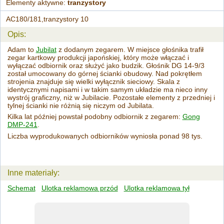
Elementy aktywne:
tranzystory
AC180/181,tranzystory 10
Opis:
Adam to
Jubilat
z dodanym zegarem. W miejsce głośnika trafił
zegar kartkowy produkcji japońskiej, który może włączać i
wyłączać odbiornik oraz służyć jako budzik. Głośnik DG 14-9/3
został umocowany do górnej ścianki obudowy. Nad pokrętłem
strojenia znajduje się wielki wyłącznik sieciowy. Skala z
identycznymi napisami i w takim samym układzie ma nieco inny
wystrój graficzny, niż w Jubilacie. Pozostałe elementy z przedniej i
tylnej ścianki nie różnią się niczym od Jubilata.
Kilka lat później powstał podobny odbiornik z zegarem:
Gong
DMP-241
.
Liczba wyprodukowanych odbiorników wyniosła ponad 98 tys.
Inne materiały:
Schemat
Ulotka reklamowa przód
Ulotka reklamowa tył