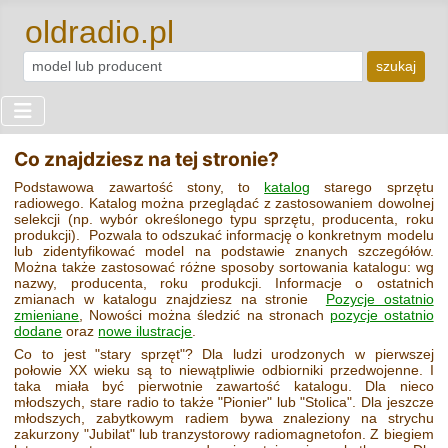
oldradio.pl
szukaj
Co znajdziesz na tej stronie?
Podstawowa zawartość stony, to
katalog
starego sprzętu
radiowego. Katalog można przeglądać z zastosowaniem dowolnej
selekcji (np. wybór określonego typu sprzętu, producenta, roku
produkcji). Pozwala to odszukać informację o konkretnym modelu
lub zidentyfikować model na podstawie znanych szczegółów.
Można także zastosować różne sposoby sortowania katalogu: wg
nazwy, producenta, roku produkcji. Informacje o ostatnich
zmianach w katalogu znajdziesz na stronie
Pozycje ostatnio
zmieniane
, Nowości można śledzić na stronach
pozycje ostatnio
dodane
oraz
nowe ilustracje
.
Co to jest "stary sprzęt"? Dla ludzi urodzonych w pierwszej
połowie XX wieku są to niewątpliwie odbiorniki przedwojenne. I
taka miała być pierwotnie zawartość katalogu. Dla nieco
młodszych, stare radio to także "Pionier" lub "Stolica". Dla jeszcze
młodszych, zabytkowym radiem bywa znaleziony na strychu
zakurzony "Jubilat" lub tranzystorowy radiomagnetofon. Z biegiem