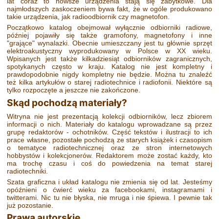
lat coraz to nowsze urządzenia stają się zabytkowe. Dla
najmłodszych zaskoczeniem bywa fakt, że w ogóle produkowano
takie urządzenia, jak radioodbiornik czy magnetofon.
Początkowo katalog obejmował wyłącznie odbiorniki radiowe,
później pojawiły się także gramofony, magnetofony i inne
"grające" wynalazki. Obecnie umieszczany jest tu głównie sprzęt
elektroakustyczny wyprodukowany w Polsce w XX wieku.
Wpisanych jest także kilkadziesiąt odbiorników zagranicznych,
spotykanych często w kraju. Katalog nie jest kompletny i
prawdopodobnie nigdy kompletny nie będzie. Można tu znaleźć
też kilka artykułów o starej radiotechnice i radiofonii. Niektóre są
tylko rozpoczęte a jeszcze nie zakończone.
Skąd pochodzą materiały?
Witryna nie jest prezentacją kolekcji odbiorników, lecz zbiorem
informacji o nich. Materiały do katalogu wprowadzane są przez
grupę redaktorów - ochotników. Część tekstów i ilustracji to ich
prace własne, pozostałe pochodzą ze starych książek i czasopism
o tematyce radiotechnicznej oraz ze stron internetowych
hobbystów i kolekcjonerów. Redaktorem może zostać każdy, kto
ma trochę czasu i coś do powiedzenia na temat starej
radiotechniki.
Szata graficzna i układ katalogu nie zmienia się od lat. Jesteśmy
opóźnieni o ćwierć wieku za facebookami, instagramami i
twitterami. Nic tu nie błyska, nie mruga i nie śpiewa. I pewnie tak
już pozostanie.
Prawa autorskie