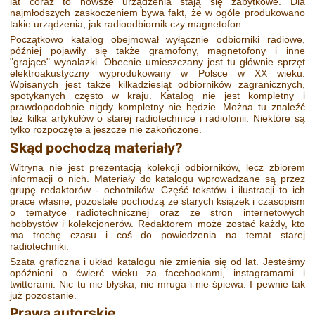
lat coraz to nowsze urządzenia stają się zabytkowe. Dla
najmłodszych zaskoczeniem bywa fakt, że w ogóle produkowano
takie urządzenia, jak radioodbiornik czy magnetofon.
Początkowo katalog obejmował wyłącznie odbiorniki radiowe,
później pojawiły się także gramofony, magnetofony i inne
"grające" wynalazki. Obecnie umieszczany jest tu głównie sprzęt
elektroakustyczny wyprodukowany w Polsce w XX wieku.
Wpisanych jest także kilkadziesiąt odbiorników zagranicznych,
spotykanych często w kraju. Katalog nie jest kompletny i
prawdopodobnie nigdy kompletny nie będzie. Można tu znaleźć
też kilka artykułów o starej radiotechnice i radiofonii. Niektóre są
tylko rozpoczęte a jeszcze nie zakończone.
Skąd pochodzą materiały?
Witryna nie jest prezentacją kolekcji odbiorników, lecz zbiorem
informacji o nich. Materiały do katalogu wprowadzane są przez
grupę redaktorów - ochotników. Część tekstów i ilustracji to ich
prace własne, pozostałe pochodzą ze starych książek i czasopism
o tematyce radiotechnicznej oraz ze stron internetowych
hobbystów i kolekcjonerów. Redaktorem może zostać każdy, kto
ma trochę czasu i coś do powiedzenia na temat starej
radiotechniki.
Szata graficzna i układ katalogu nie zmienia się od lat. Jesteśmy
opóźnieni o ćwierć wieku za facebookami, instagramami i
twitterami. Nic tu nie błyska, nie mruga i nie śpiewa. I pewnie tak
już pozostanie.
Prawa autorskie