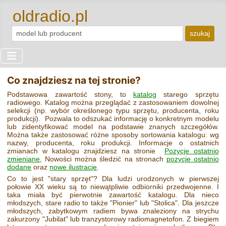
oldradio.pl
szukaj
Co znajdziesz na tej stronie?
Podstawowa zawartość stony, to
katalog
starego sprzętu
radiowego. Katalog można przeglądać z zastosowaniem dowolnej
selekcji (np. wybór określonego typu sprzętu, producenta, roku
produkcji). Pozwala to odszukać informację o konkretnym modelu
lub zidentyfikować model na podstawie znanych szczegółów.
Można także zastosować różne sposoby sortowania katalogu: wg
nazwy, producenta, roku produkcji. Informacje o ostatnich
zmianach w katalogu znajdziesz na stronie
Pozycje ostatnio
zmieniane
, Nowości można śledzić na stronach
pozycje ostatnio
dodane
oraz
nowe ilustracje
.
Co to jest "stary sprzęt"? Dla ludzi urodzonych w pierwszej
połowie XX wieku są to niewątpliwie odbiorniki przedwojenne. I
taka miała być pierwotnie zawartość katalogu. Dla nieco
młodszych, stare radio to także "Pionier" lub "Stolica". Dla jeszcze
młodszych, zabytkowym radiem bywa znaleziony na strychu
zakurzony "Jubilat" lub tranzystorowy radiomagnetofon. Z biegiem